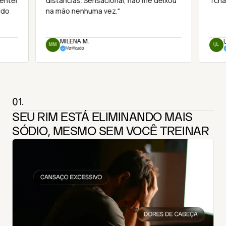
entei
distâncias. Sensacional, não me deixou
Tcha
ido
na mão nenhuma vez."
MILENA M.
MM
UL
Verificado
01.
SEU RIM ESTÁ ELIMINANDO MAIS
SÓDIO, MESMO SEM VOCÊ TREINAR