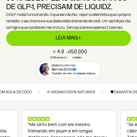
DE GLP-1, PRECISAM DE LIQUIDZ.
O GLP-1 está funcionando. O que ele não faz: repor os eletrólitos que o próprio
remédio, o seu treino e a sua dieta estão drenando de você. Um sachê por dia
corrige o que o protocolo não incluiu. Zero açúcares e apenas 5 calorias.
LEIA MAIS
⭐ 4.9
+150.000
(
3.316
reviews)
clientes
Eslen Delanogare
GUA DE COCO
🌱 AROMAS 100% NATURAIS
🛡️ GARANTIA DE 30 D
•
•
o
"Me sinto bem com ele mesmo
"Se 
ntia
treinando em jejum e em longas
cãib