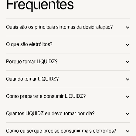
Frequentes
Quais são os principais sintomas da desidratação?
O que são eletrólitos?
Porque tomar LIQUIDZ?
Quando tomar LIQUIDZ?
Como preparar e consumir LIQUIDZ?
Quantos LIQUIDZ eu devo tomar por dia?
A fórmula
A fórmula
de LIQUIDZ
de LIQUIDZ
Como eu sei que preciso consumir mais eletrólitos?
passou por
passou por